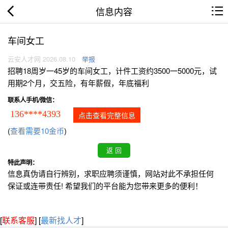
信息内容
车间女工
云安人才网 2026.08.10
举报
招聘18周岁一45岁的车间女工，计件工资约3500一5000元，试
用期2个月，交五险，有年薪假，年底福利
联系人手机/微信：
136****4393
点击查看完整信息
(
查看需要10金币
)
特此声明：
信息真伪请自行辨别，求职应聘须谨慎，网站对此不承担任何
保证或连带责任! 希望我们的平台能为您带来更多的便利！
[
联系客服
]
[
最新找人才
]