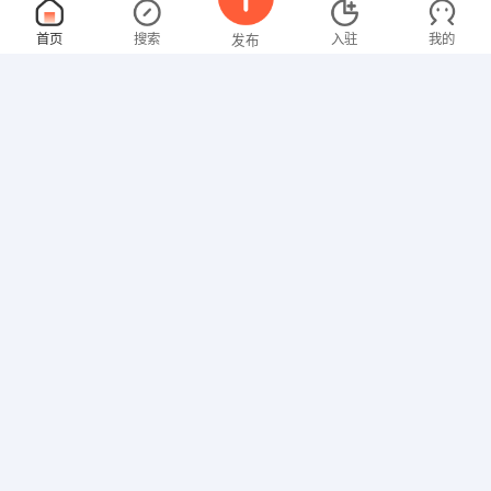
室内设计总监
面议
首页
搜索
入驻
我的
发布
08-06
性别不限
经验不限
云城区连年红家具馆
申请
广东省云浮市云城区河南东路140号
外贸业务员
面议
招聘信息
求职简历
08-06
性别不限
经验不限
云浮市焱阳石材有限公司
申请
建筑造价员/预算员
面议
08-06
性别不限
经验不限
陕西华瑞项目管理有限公司云浮分公司
申请
新兴县新城镇茅园新街文井街